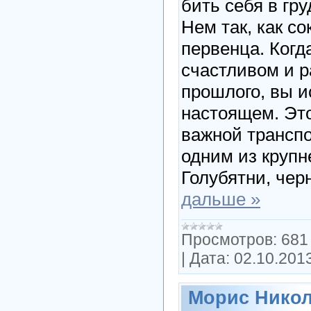
бить себя в гр
Нем так, как с
первенца. Когд
счастливом и р
прошлого, вы и
настоящем. Это
важной транспо
одним из крупн
Голубятни, чер
дальше »
Просмотров:
681
|
Дата:
02.10.201
Морис Никол