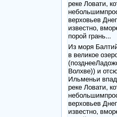
реке Ловати, к
небольшимпрос
верховьев Днеп
известно, вмор
порой грань...
Из моря Балтий
в великое озер
(позднееЛадожск
Волхве)) и отс
Ильменьи впад
реке Ловати, к
небольшимпрос
верховьев Днеп
известно, вмор