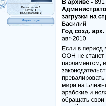
В архиве -
891
Администрато
Онлайн всего:
1
Гостей:
1
Пользователей:
0
загрузки на с
Форма входа
Василий
Год созд. арх.
авг-2010
Если в период м
ООН не станет
парламентом, 
законодательст
превалировать
мира на Ближне
арабские и исл
обращать свои 