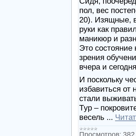
Сидя, поочеред
пол, вес посте
20). Изящные, 
руки как прави
маникюр и разн
Это состояние 
зрения обучени
вчера и сегодня
И поскольку ч
избавиться от н
стали выживат
Тур – покровите
весель
...
Читат
Просмотров:
382