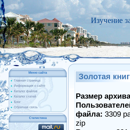
Изучение з
Меню сайта
Золотая кни
Главная страница
Информация о сайте
Каталог файлов
Размер архива
Каталог статей
Блог
Пользователе
Обратная связь
файла:
3309 р
Статистика
zip